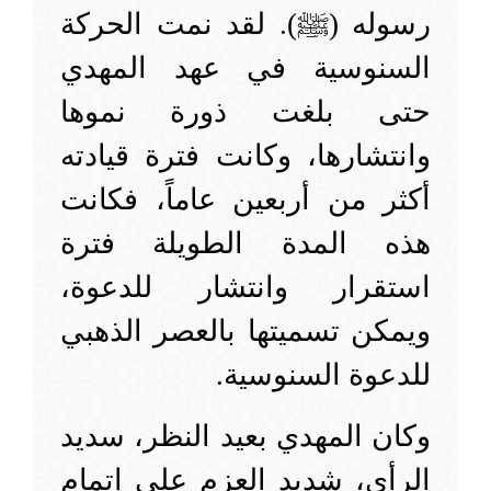
رسوله (ﷺ). لقد نمت الحركة
السنوسية في عهد المهدي
حتى بلغت ذورة نموها
وانتشارها، وكانت فترة قيادته
أكثر من أربعين عاماً، فكانت
هذه المدة الطويلة فترة
استقرار وانتشار للدعوة،
ويمكن تسميتها بالعصر الذهبي
للدعوة السنوسية.
وكان المهدي بعيد النظر، سديد
الرأي، شديد العزم على إتمام