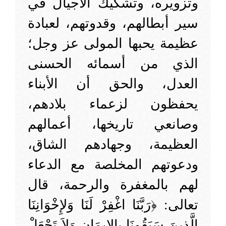
وتزويره، وتشكيك الأجيال في
سير أبطالهم، وقدوتهم، لعبادة
عظيمة يحبها المولى عز وجل؛
الذي من أسمائه الحسنى
العدل، والحق أن الأبناء
يحفظون لزعماء بلادهم،
وصانعي تاريخها، أعمالهم
العظيمة، وجهادهم الشاق،
ودعوتهم المخلصة مع الدعاء
لهم بالمغفرة والرحمة، قال
تعالى: ﴿رَبَّنَا اغْفِرْ لَنَا وَلإِخْوَانِنَا
الَّذِينَ سَبَقُونَا بِالإِيمَانِ وَلاَ تَجْعَلْ