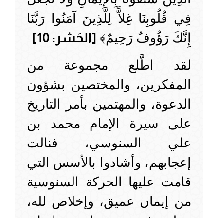
فِي قُلُوبِنَا غِلاًّ لِلَّذِينَ آمَنُوا رَبَّنَا
إِنَّكَ رَؤُوفٌ رَحِيمٌ﴾
[الحَشر: 10]
لقد اطَّلع مجموعة من
المفكرين، والمختصين بشؤون
الدعوة، والمهتمين بأمر التاريخ
على سيرة الإمام محمد بن
علي السنوسي، فنالت
إعجابهم، وأشادوا بالأسس التي
قامت عليها الحركة السنوسية
من إيمان عميق، وإخلاص لله،