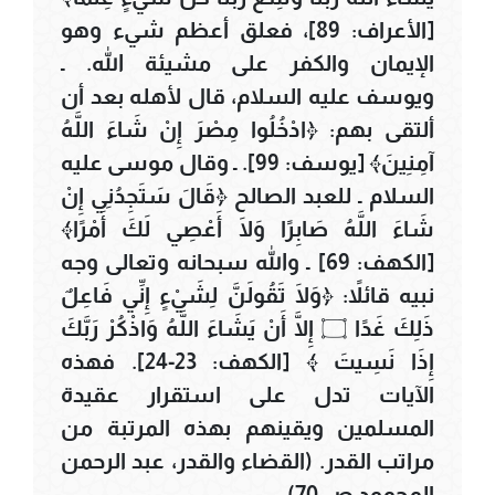
[الأعراف: 89]، فعلق أعظم شيء وهو
الإيمان والكفر على مشيئة الله. ـ
ويوسف عليه السلام، قال لأهله بعد أن
ألتقى بهم: ﴿ادْخُلُوا مِصْرَ إِنْ شَاءَ اللَّهُ
آمِنِينَ﴾ [يوسف: 99]. ـ وقال موسى عليه
السلام ـ للعبد الصالح ﴿قَالَ سَتَجِدُنِي إِنْ
شَاءَ اللَّهُ صَابِرًا وَلَا أَعْصِي لَكَ أَمْرًا﴾
[الكهف: 69] ـ والله سبحانه وتعالى وجه
نبيه قائلاً: ﴿وَلَا تَقُولَنَّ لِشَيْءٍ إِنِّي فَاعِلٌ
ذَلِكَ غَدًا ۝ إِلَّا أَنْ يَشَاءَ اللَّهُ وَاذْكُرْ رَبَّكَ
إِذَا نَسِيتَ ﴾ [الكهف: 23-24]. فهذه
الآيات تدل على استقرار عقيدة
المسلمين ويقينهم بهذه المرتبة من
مراتب القدر. (القضاء والقدر، عبد الرحمن
المحمود ص 70)