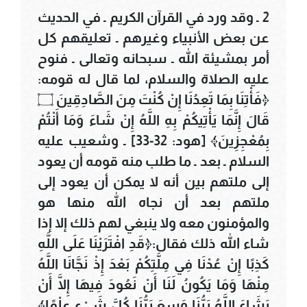
2 ـ وقد ورد في القرآن الكريم ـ في الحديث
عن بعض الأنبياء وغيرهم ـ تعليقهم كل
أمر بمشيئة الله ـ سبحانه وتعالى ـ فنوح
عليه الصلاة والسلام، لما قال له قومه:
﴿فَأْتِنَا بِمَا تَعِدُنَا إِنْ كُنْتَ مِنَ الصَّادِقِينَ ۝
قَالَ إِنَّمَا يَأْتِيكُمْ بِهِ اللَّهُ إِنْ شَاءَ وَمَا أَنْتُمْ
بِمُعْجِزِينَ﴾ [هود: 32-33] ـ وشعيب عليه
السلام ـ بعد ـ ما طلب منه قومه أن يعود
إلى ملتهم بين أنه لا يمكن أن يعود إلى
ملتهم بعد أن نجاه الله منها هو
والمؤمنون معه ولا ينبغي لهم ذلك إلا إذا
شاء الله ذلك فقال:﴿قَدِ افْتَرَيْنَا عَلَى اللَّهِ
كَذِبًا إِنْ عُدْنَا فِي مِلَّتِكُمْ بَعْدَ إِذْ نَجَّانَا اللَّهُ
مِنْهَا وَمَا يَكُونُ لَنَا أَنْ نَعُودَ فِيهَا إِلَّا أَنْ
يَشَاءَ اللَّهُ رَبُّنَا وَسِعَ رَبُّنَا كُلَّ شَيْءٍ عِلْمًا﴾