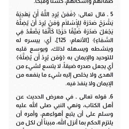
صفاتهم وأشكالهم، حسناً وقبحاً.
5 ـ قال تعالى: ﴿فَمَنْ يُرِدِ اللَّهُ أَنْ يَهْدِيَهُ
يَشْرَحْ صَدْرَهُ لِلْإِسْلَامِ وَمَنْ يُرِدْ أَنْ يُضِلَّهُ
يَجْعَلْ صَدْرَهُ ضَيِّقًا حَرَجًا كَأَنَّمَا يَصَّعَّدُ فِي
السَّمَاءِ﴾ [الأنعام: 125]، أي: ييسره له
وينشطه ويسهله لذلك، ويوسع قلبه
للتوحيد والإيمان به ﴿وَمَن يُرِدْ أَن يُضِلَّهُ﴾
أي يجعل صدره ضيقاً، لا يتسع لشيء من
الهدى ولا يخلص إليه شيء ما ينفعه من
الإيمان ولا ينفذ فيه.
6ـ قوله تعالى ـ في معرض الحديث عن
أهل الكتاب، ونهي النبي صلى الله عليه
وسلم على أن يتبع أهواءهم، وأمره أن
يلتزم الحكم بما أنزل الله، مبيناً أن لكل من