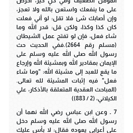
المؤمن الضعيف وفي كلٍ خير، احرص
على ما ينفعك واستعن بالله ولا تعجز،
وإن أصابك شئ فلا تقل: لو أني فعلت
كان كذا وكذا، ولكن قل: قدر الله وما
شاء فعل، فإن لو تفتح عمل الشيطان
(مسلم رقم 2664).ففي الحديث حث
رسول الله صلى الله عليه وسلم على
الإيمان بمقادير الله وبمشيئة الله وإرجاع
ما يقع للعبد إلى مشيئة الله: "وما شاء
فعل" فيه إثبات المشيئة لله تعالى.
(المباحث العقدية المتعلقة بالأذكار، علي
الكيلاني، (2 / 883))
7 ـ وعن ابن عباس رضي الله نهما أن
رسول الله صلى الله عليه وسلم دخل
على أعرابي يعوده فقال: لا بأس عليك