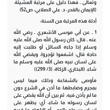
وتعالى ـ فهذا دليل على مرتبة المشيئة.
(الإيمان بالقدر، د. علي الصلابي، ص52)
أدلة هذه المرتبة من السنة:
1 ـ عن أبي موسى الأشعري ـ رضي الله
عنه ـ قال: كان رسول الله صلى الله عليه
وسلم إذا جاءه السائل أو طلبت إليه
حاجة قال: اشفعوا تؤجروا، ويقضي الله
على لسان نبيه صلى الله عليه وسلم ما
شاء. (البخاري، الزكاة، (3/ 299))
فأوصى بالشفاعة وذلك فيما ليس
بمجرم وضابطها: ما أذن في الشرع دون
ما لم يأذن فيه، ثم بين أن الله يقضي على
لسان رسوله ما شاء، أي: يظهر على
لسان رسوله بالوحي أو الإلهام ما قدره