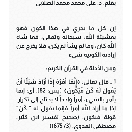
بقلم: د. علي محمد محمد الصلابي
إن كل ما يجري في هذا الكون فهو
بمشيئة الله، سبحانه وتعالى، فما شاء
الله كان، وما لم يشأ لم يكن، فلا يخرج عن
إرادته الكونية شيء
ومن الأدلة في القرآن الكريم:
1 ـ قال تعالى: ﴿إِنَّمَا أَمْرُهُ إِذَا أَرَادَ شَيْئًا أَنْ
يَقُولَ لَهُ كُنْ فَيَكُونُ﴾ [يس: 82]. أي: إنما
يأمر بالشيء، أمراً واحداً لا يحتاج إلى تكرار.
إذا ما أراد الله أمراً فإنما يقول له " كُنْ"
قولة فيكون. (صحيح تفسير ابن كثير،
مصطفى العدوي، (3/ 675))