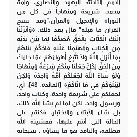
الأمم الثلاثة: اليهود والنصارى، وأمة
محمد، شريعة ومنهاجاً في كل من
التوراة والإنجيل والقرآن،"وقد نسخ
القرآن ما قبله" قال بعد ذلك: ﴿وَأَنْزَلْنَا
إِلَيْكَ الْكِتَابَ بِالْحَقِّ مُصَدِّقًا لِمَا بَيْنَ يَدَيْهِ
مِنَ الْكِتَابِ وَمُهَيْمِنًا عَلَيْهِ فَاحْكُمْ بَيْنَهُمْ
بِمَا أَنْزَلَ اللَّهُ وَلَا تَتَّبِعْ أَهْوَاءَهُمْ عَمَّا جَاءَكَ
مِنَ الْحَقِّ لِكُلٍّ جَعَلْنَا مِنْكُمْ شِرْعَةً وَمِنْهَاجًا
وَلَوْ شَاءَ اللَّهُ لَجَعَلَكُمْ أُمَّةً وَاحِدَةً وَلَكِنْ
لِيَبْلُوَكُمْ فِي مَا آتَاكُمْ﴾ [المائدة: 48]، أي:
لجعلكم على شريعة واحدة، وكتاب واحد،
ورسول واحد، لكن لما لم يشأ الله ذلك،
بل شاء الأبتلاء والاختبار، فكنتم على
الحالة التي أنتم عليها، فمشيئة الله
مطلقة، والنافذ هو ما يشاؤه ـ سبحانه