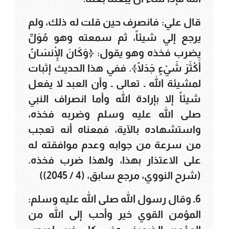
قال علي: فانصرف حين قلت له ذلك، ولم
يرجع إلي شيئاً، ثم سمعته وهو مُوَلِّ
يضرب فخذه وهو يقول: ﴿وَكَانَ الْإِنسَانُ
أَكْثَرَ شَيْءٍ جَدَلًا﴾. ففي هذا الحديث إثبات
لمشيئة الله ـ تعالى ـ وأن العبد لا يفعل
شيئاً إلا بإرادة الله وأما انصراف النبي
صلى الله عليه وسلم وضربه فخذه،
واستشهاده بالآية، فمعناه أنه تعجب
من سرعة من جوابه وعدم موافقته له
على الاعتذار بهذا، ولهذا ضرب فخذه.
(شرح النووي، مرجع سابق، (4 / 2045))
6ـ وقال رسول الله صلى الله عليه وسلم:
المؤمن القوي خير وأحب إلى الله من