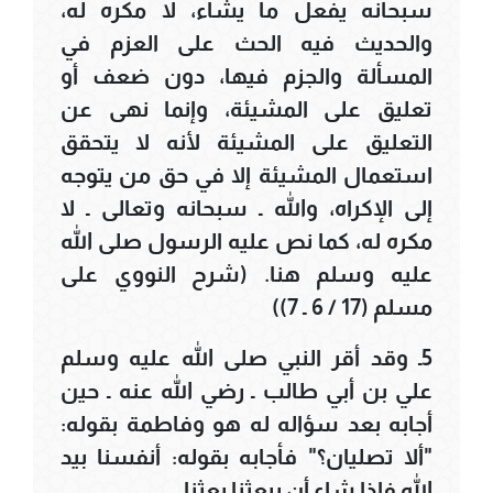
سبحانه يفعل ما يشاء، لا مكره له،
والحديث فيه الحث على العزم في
المسألة والجزم فيها، دون ضعف أو
تعليق على المشيئة، وإنما نهى عن
التعليق على المشيئة لأنه لا يتحقق
استعمال المشيئة إلا في حق من يتوجه
إلى الإكراه، والله ـ سبحانه وتعالى ـ لا
مكره له، كما نص عليه الرسول صلى الله
عليه وسلم هنا. (شرح النووي على
مسلم (17 / 6 ـ 7))
5ـ وقد أقر النبي صلى الله عليه وسلم
علي بن أبي طالب ـ رضي الله عنه ـ حين
أجابه بعد سؤاله له هو وفاطمة بقوله:
"ألا تصليان؟" فأجابه بقوله: أنفسنا بيد
الله فإذا شاء أن يبعثنا بعثنا.