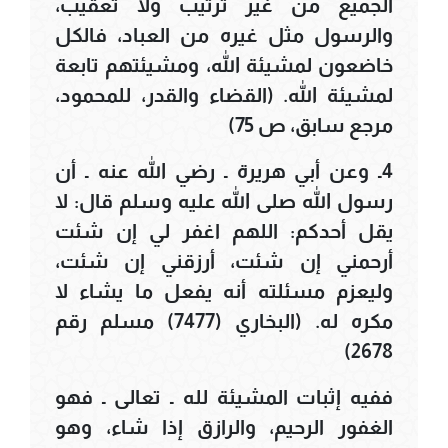
الجميع من غير ترتيب ولا تعقيب،
والرسول مثل غيره من العباد، فالكل
خاضعون لمشيئة الله، ومشيئتهم تابعة
لمشيئة الله. (القضاء والقدر، للمحمود،
مرجع سابق، ص 75)
4ـ وعن أبي هريرة ـ رضي الله عنه ـ أن
رسول الله صلى الله عليه وسلم قال: لا
يقل أحدكم: اللهم اغفر لي إن شئت
أرحمني إن شئت، أرزقني إن شئت،
وليعزم مسئلته أنه يفعل ما يشاء لا
مكره له. (البخاري (7477) مسلم رقم
2678)
ففيه إثبات المشيئة لله ـ تعالى ـ فهو
الغفور الرحيم، والرازق إذا شاء، وهو