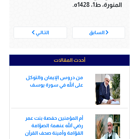
المنورة، ط1، 1428ه.
___
السابق
التـالـي
أحدث المقالات
من دروس الإيمان والتوكل
على الله في سورة يوسف
أم المؤمنين حفصة بنت عمر
رضي الله عنهما؛ الصوّامة
القوّامة وأمينة صحف القرآن