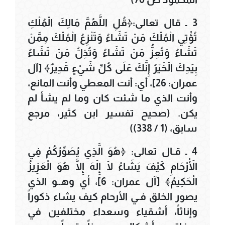
3 ـ قال تعالى:﴿قُلِ اللَّهُمَّ مَالِكَ الْمُلْكِ
تُؤْتِي الْمُلْكَ مَنْ تَشَاءُ وَتَنْزِعُ الْمُلْكَ مِمَّنْ
تَشَاءُ وَتُعِزُّ مَنْ تَشَاءُ وَتُذِلُّ مَنْ تَشَاءُ
بِيَدِكَ الْخَيْرُ إِنَّكَ عَلَى كُلِّ شَيْءٍ قَدِيرٌ﴾ [آل
عمران: 26]، أي: أنت المعطي وأنت المانع،
وأنت الذي ما شئت كان وما لم يشأ لم
يكن. (صحيح تفسير ابن كثير، مرجع
سابق، (1 / 338))
4 ـ قـال تعالى: ﴿هُوَ الَّذِي يُصَوِّرُكُمْ فِي
الْأَرْحَامِ كَيْفَ يَشَاءُ لَا إِلَهَ إِلَّا هُوَ الْعَزِيزُ
الْحَكِيمُ﴾ [آل عمران: 6]، أي وهــو الذي
يصور الخلق فـي الأرحام كيف يشاء ذكوراً
وإناثاً، أشقياء وسعداء مختلفين في