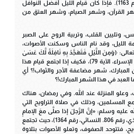
بَعْدَ الْفَرِيضَةِ صَلَاةُ اللَّيْلِ» (مسلم، رقم 1163). فإذا كان قيام الليل أفضل النوافل
هر القرآن، وشهر الصيام، وشهر العتق من
فس، وتليين القلب، وتربية الروح على الصبر
ة الليل، وقد نام الناس وسكنت الأصوات،
نَ اللَّيْلِ فَتَهَجَّدْ بِهِ نَافِلَةً لَّكَ عَسَىٰ
أَن يَبْعَثَكَ رَبُّكَ مَقَامًا مَّحْمُودًا﴾ (سورة الإسراء، الآية 79)، فكيف إذا اجتمع قيام هذا
المبارك، شهر مضاعفة الأجر والثواب!؟ أي
 العبد في هذا الشهر المبارك!؟
، وعلو المنزلة عند الله. وفي رمضان، هناك
ع المسلمين، وذلك في صلاة التراويح التي
يه وسلم: «إنَّ الرَّجلَ إذا صلَّى معَ الإمامِ
حتَّى ينصرفَ حسبَ لَه قيامُ ليلةٍ» (الترمذي، رقم 806. النسائي، رقم 1364)، حيث تجتمع
يح، فتتوحد الصفوف، وتعلو الأصوات بتلاوة