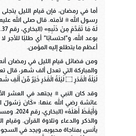
أما في رمضان، فإن قيام الليل يتجلى 
رسول الله ﷺ لأمته. قال صلى الله عليه وسلم: «
بوعد الله، و"احتسابًا" أي طلبًا للأجر 
أعظم ما يتطلع إليه المؤمن.
ومن فضائل قيام الليل في رمضان أنه سب
لَيْلَةُ الْقَدْرِ ۝ لَيْلَةُ الْقَدْرِ خَيْرٌ مِّنْ أَلْفِ شَهْرٍ﴾ (سورة القدر، الآيات 1-3).
وقد كان النبي ﷺ يجتهد في العشر الأ
عائشة رضي الله عنها: «كَانَ رَسُولُ اللَّهِ ﷺ إِذ
والذكر والدعاء وتلاوة القرآن. وقيام ا
يأنس بمناجاة محبوبه، ويجد في السجود راحة