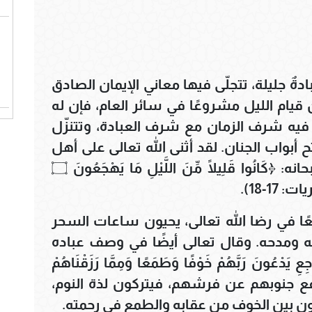
دةٌ جليلة، تتجلّى فيها معاني الإيمان الصادق
 قيام الليل مشروعًا في سائر العام، فإن له
يه شرف الزمان مع شرف العبادة، وتتنزّل
أبواب الجنان. لقد أثنى الله تعالى على أهل
قيام الليل في كتابه الكريم، فقال سبحانه: ﴿كَانُوا قَلِيلًا مِّنَ اللَّيْلِ مَا يَهْجَعُونَ ۝
 17-18).
ًا في رضا الله تعالى، يحيون ساعات السحر
لله ومدحه. وقال تعالى أيضًا في وصف عباده
يَدْعُونَ رَبَّهُمْ خَوْفًا وَطَمَعًا وَمِمَّا رَزَقْنَاهُمْ
سورة السجدة، 16). أي ترتفع جنوبهم عن فرشهم، فيتركون لذة النوم،
 بين الخوف من عقابه والطمع في رحمته.