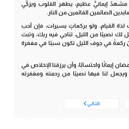
 مشهدٌ إيمانيٌّ عظيم، يطهر القلوب ويزكّي
بدين الصائمين القائمين من النار.
ذة القيام، ولو بركعاتٍ يسيرات، فإن أحب
ل لك نصيبًا من الليل، تناجي فيه ربك، وتبث
ركعةً في جوف الليل تكون سببًا في مغفرة
ان إيمانًا واحتسابًا، وأن يرزقنا الإخلاص في
، ويجعل لنا فيها نصيبًا من رحمته ومغفرته
___
التـالـي