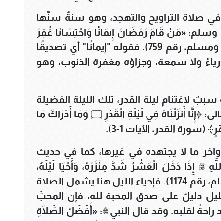
في صلاة التراويح والتهجد، وهو سنةٌ سنّها
مَنْ قَامَ رَمَضَانَ إِيمَانًا وَاحْتِسَابًا غُفِرَ
لَهُ مَا تَقَدَّمَ مِنْ ذَنْبِهِ» (البخاري، رقم 37. ومسلم، رقم 759). فقوله "إيمانًا" أي تصديقًا
لا رياءً ولا سمعة، وجزاؤه مغفرة الذنوب، وهو
بٌ لاغتنام ليلة القدر، تلك الليلة الفضيلة
والمباركة التي تعدل ألف شهر، قال تعالى: ﴿إِنَّا أَنزَلْنَاهُ فِي لَيْلَةِ الْقَدْرِ ۝ وَمَا أَدْرَاكَ مَا
واخر ما لا يجتهده في غيرها، كما في حديث
َا دَخَلَ الْعَشْرُ شَدَّ مِئْزَرَهُ، وَأَحْيَا لَيْلَهُ،
وَأَيْقَظَ أَهْلَهُ» (البخاري، رقم 2024. ومسلم، رقم 1174). فإحياء الليل هنا يشمل الصلاة
لليل دليلٌ على صدق المحبة لله، فإن المحبَّ
ً لقلبه. وقد قال النبي ﷺ: «أَفْضَلُ الصَّلَاةِ