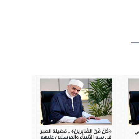
في
﴿كُلٌّ مِّنَ الصَّابِرِينَ﴾ .. فضيلة الصبر
في سير الأنبياء والمرسلين عليهم