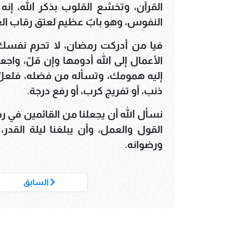
القرآن، وتخشع القلوب بذكر الله، إنه
النفوس، وهو بابٌ عظيم لعتق رقاب العا
فيا من أدركت رمضان، لا تحرم نفسك ل
الأعمال إلى الله أدومها وإن قلّ، واجع
إليه همومك، وتسأله من فضله، فلعلّ 
ذنب، أو تفريج كرب، أو رفع درجة.
نسأل الله أن يجعلنا من القائمين في رمض
القول والعمل، وأن يبلغنا ليلة القدر
ورضوانه.
السابق