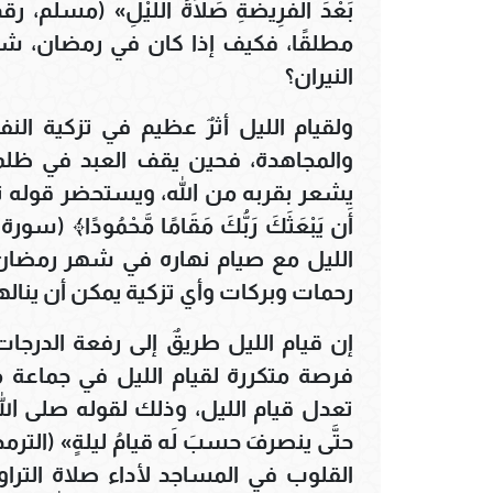
مطلقًا، فكيف إذا كان في رمضان، ش
النيران؟
ولقيام الليل أثرٌ عظيم في تزكية الن
والمجاهدة، فحين يقف العبد في ظلم
يشعر بقربه من الله، ويستحضر قوله تعالى: ﴿وَمِ
الليل مع صيام نهاره في شهر رمضان 
رحمات وبركات وأي تزكية يمكن أن ينالها
إن قيام الليل طريقٌ إلى رفعة الدرجات
فرصة متكررة لقيام الليل في جماعة م
تعدل قيام الليل، وذلك لقوله صلى الله عل
القلوب في المساجد لأداء صلاة التراو