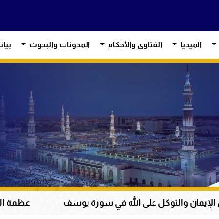
الميديا
الفتاوى والأحكام
المدونات والبحوث
بيان
له في سورة يوسف
عظمة القرآن الكريم في هداية ال