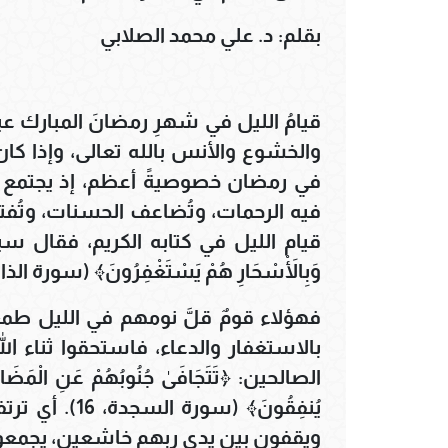
بقلم: د. علي محمد الصلابي
قيامُ الليل في شهرِ رمضانَ المبارك عبا
والخشوع والأنس بالله تعالى، وإذا كان
في رمضان خصوصيةً أعظم، إذ يجتمع ف
فيه الرحمات، وتُضاعف الحسنات، وتُفتح 
وَبِالْأَسْحَارِ هُمْ يَسْتَغْفِرُونَ﴾ (سورة الذاريات:
فهؤلاء قومٌ قلَّ نومهم في الليل طمع
بالاستغفار والدعاء، فاستحقوا ثناء ا
الصالحين: ﴿تَتَجَافَىٰ جُنُوبُهُمْ عَنِ الْمَضَاجِعِ 
يُنفِقُونَ﴾ (
ويقفون بين يدي ربهم خاشعين، يجمعون