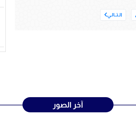
___
الـتــالـي
آخر الصور