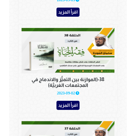
2023-09-03
اقرأ المزيد
38-(الموازنة بين التميُّز والاندماج في
المجتمعات الغربيَّة)
2023-09-02
اقرأ المزيد