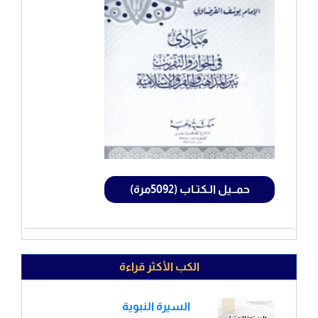
حمــيل الـكتـاب (5092مرة)
الكب الأكثر قراءة
السيرة النبوية