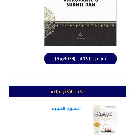
حمــيل الـكتـاب (3039مرة)
الكب الأكثر قراءة
السيرة النبوية