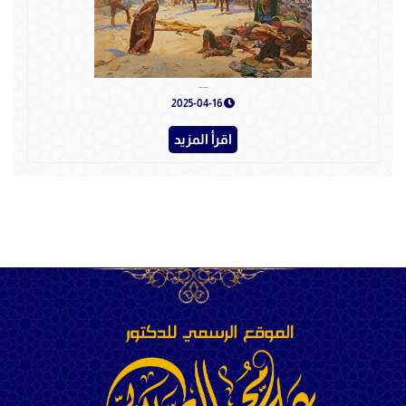
Seldzucka drzava
2025-04-16
اقرأ المزيد