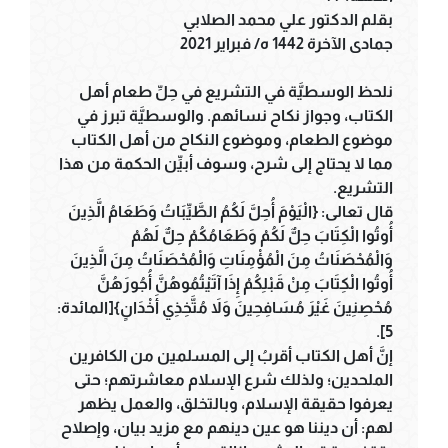
بقلم الدكتور علي محمد الصلابي
جمادى الآخرة 1442 ه/ فبراير 2021
نلحظ الوسطيَّة في التشريع في حِلِّ طعام أهل
الكتاب، وجواز نكاح نسائهم. والوسطيَّة تبرز في
موضوع الطعام، وموضوع النكاح من أهل الكتاب
مما لا يحتاج إلى شرح، وسوف أبيِّن الحكمة من هذا
التشريع.
قال تعالى: {الْيَوْمَ أُحِلَّ لَكُمُ الطَّيِّبَاتُ وَطَعَامُ الَّذِينَ
أُوتُوا الْكِتَابَ حِلٌّ لَكُمْ وَطَعَامُكُمْ حِلٌّ لَهُمْ
وَالْمُحْصَنَاتُ مِنَ الْمُؤْمِنَاتِ وَالْمُحْصَنَاتُ مِنَ الَّذِينَ
أُوتُوا الْكِتَابَ مِنْ قَبْلِكُمْ إِذَا آتَيْتُمُوهُنَّ أُجُورَهُنَّ
مُحْصِنِينَ غَيْرَ مُسَافِحِينَ وَلاَ مُتَّخِذِي أَخْدَانٍ}[المائدة:
5].
إنَّ أهل الكتاب أقربُ إلى المسلمين من الكافرين
الملحدين؛ ولذلك شرع الإسلام معاشرتهم؛ حتى
يعرفوا حقيقة الإسلام، وبالتخلق، والعمل يظهر
لهم: أن ديننا هو عين دينهم مع مزيد بيان، وإصلاح