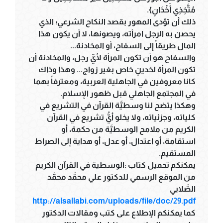
مُتَّخِذِي أَخْدَانٍ}.
ذلك أن تؤدى المهور بقصد النكاح الشرعي؛ الذي
يحصن به الرجل امرأته، ويصونها، لا أن يكون هذا
المال طريقاً إلى السفاح، أو المخادنة...
والسفاح هو أن تكون المرأة لأيِّ رجل، والمخادنة أن
تكون المرأة لخدينٍ خاص بغير زواج... وهذا وذاك
كانا معروفين في الجاهلية العربية، ومعترفاً بهما
في المجتمع الجاهلي قبل ظهور الإسلام.
وهكذا يتضح لنا وسطيَّة القرآن في التشريع في
كلياته، وجزئياته، ولا يخلو أيُّ تشريع في القرآن
الكريم من ملامح الوسطيَّة من حكمة، أو
استقامة، أو اعتدال، أو عدل، أو هداية إلى الصراط
المستقيم.
يمكنكم تحميل كتاب :الوسطية في القرآن الكريم
من الموقع الرسمي للدكتور علي محمَّد محمَّد
الصَّلابي
http://alsallabi.com/uploads/file/doc/29.pdf
كما يمكنكم الإطلاع على كتب ومقالات الدكتور