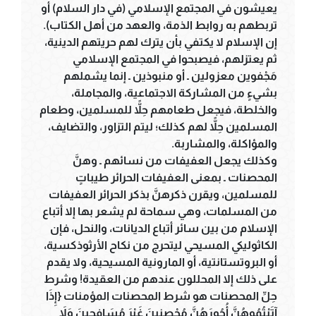
يعيشون في المجتمع الإسلامي (في دار السلام) أو
تربطهم به روابط الذمة، والعهد من أهل الكتاب).
إن الإسلام لا يكتفي بأن يترك لهم حريتهم الدينية،
ثم يعتزلهم، فيصبحوا في المجتمع الإسلامي
مَجْفوين معزولين ـ أو منبوذين ـ إنما يشملهم
بشيءٍ من المشاركة الاجتماعية، والمجاملة،
والخلطة، فيجعل طعامهم حِلاًّ للمسلمين، وطعام
المسلمين حِلاًّ لهم كذلك؛ ليتم التزاور، والتضايف،
والمؤاكلة، والمشاربة.
وكذلك يجعل العفيفات من نسائهم ـ وهنَّ
المحصنات ـ بمعنى العفيفات الحرائر طيباتٍ
للمسلمين، ويقرن ذكرهنَّ بذكر الحرائر العفيفات
من المسلمات، وهي سماحة لم يشعر بها إلا أتباع
الإسلام من بين سائر أتباع الديانات، والنحل، فإن
الكاثوليكي المسيحي ليتحرج من نكاح الأرثوذكسية،
أو البروتستانتية، أو المارونية المسيحية، ولا يقدم
على ذلك إلا المحللون عندهم من العقيدة! وشرط
حِلِّ المحصنات هو شرط المحصنات المؤمنات {إِذَا
آتَيْتُمُوهُنَّ أُجُورَهُنَّ مُحْصِنِينَ غَيْرَ مُسَافِحِينَ وَلاَ