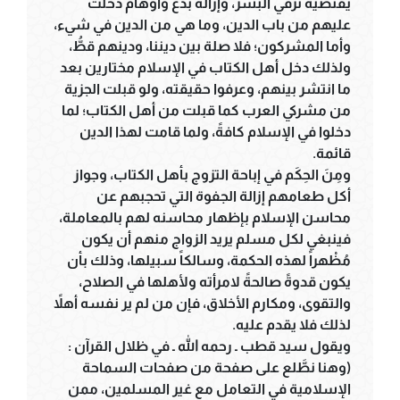
يقتضيه ترقي البشر، وإزالة بدع وأوهام دخلت
عليهم من باب الدين، وما هي من الدين في شيء،
وأما المشركون؛ فلا صلة بين ديننا، ودينهم قطُّ،
ولذلك دخل أهل الكتاب في الإسلام مختارين بعد
ما انتشر بينهم، وعرفوا حقيقته، ولو قبلت الجزية
من مشركي العرب كما قبلت من أهل الكتاب؛ لما
دخلوا في الإسلام كافةً، ولما قامت لهذا الدين
قائمة.
ومِنَ الحِكَم في إباحة التزوج بأهل الكتاب، وجواز
أكل طعامهم إزالة الجفوة التي تحجبهم عن
محاسن الإسلام بإظهار محاسنه لهم بالمعاملة،
فينبغي لكل مسلم يريد الزواج منهم أن يكون
مُظْهراً لهذه الحكمة، وسالكاً سبيلها، وذلك بأن
يكون قدوةً صالحةً لامرأته ولأهلها في الصلاح،
والتقوى، ومكارم الأخلاق، فإن من لم ير نفسه أهلاً
لذلك فلا يقدم عليه.
ويقول سيد قطب ـ رحمه الله ـ في ظلال القرآن :
(وهنا نطَّلع على صفحة من صفحات السماحة
الإسلامية في التعامل مع غير المسلمين، ممن