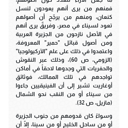
فمنهم من يرى أنهم يعودون لنسل
كنعان، ومنهم من يرجّح أن أصولهم
تعود لسيناء في مصر، وفريقٌ يرى أنهم
في الأصل نازحون من الجزيرة العربية
ومن أصول قبائل "حمير" المعروفة،
واعتمدوا في ذلك على علم "الآركيولوجيا"
(الزومي، ص 60)، وذلك عبر النقوش
والحفريات التي وجدوها لاحقاً في أماكن
تواجدهم في تلك الممالك، فوثائق
أوغاريت تشير إلى أن الفينيقيين جاءوا
من سيناء أو من النقب نحو الشمال
(مازيل، ص 32).
وسواءً كان قدومهم من جنوب الجزيرة
أو من ساحل الخليج أو من سينا، إلّا أن