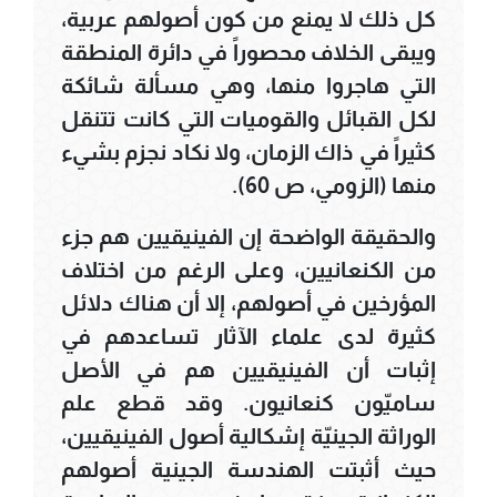
كل ذلك لا يمنع من كون أصولهم عربية،
ويبقى الخلاف محصوراً في دائرة المنطقة
التي هاجروا منها، وهي مسألة شائكة
لكل القبائل والقوميات التي كانت تتنقل
كثيراً في ذاك الزمان، ولا نكاد نجزم بشيء
منها (الزومي، ص 60).
والحقيقة الواضحة إن الفينيقيين هم جزء
من الكنعانيين، وعلى الرغم من اختلاف
المؤرخين في أصولهم، إلا أن هناك دلائل
كثيرة لدى علماء الآثار تساعدهم في
إثبات أن الفينيقيين هم في الأصل
ساميّون كنعانيون. وقد قطع علم
الوراثة الجينيّة إشكالية أصول الفينيقيين،
حيث أثبتت الهندسة الجينية أصولهم