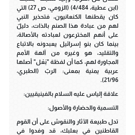
(ابن عطية، 4/484) (الزومي، ص 27) التي
كان يقطنها الكنعانيون، فتحذير النبي
لهم من عبادة هذا الصنم بالذات، دليلٌ
على أنهم المخترعون لعبادته بالأصالة،
بينما كان بنو إسرائيل يعبدونه بالاتباع
والتقليد، هو وغيره من آلهة الأمم
المجاورة لهم، كما أن لفظة "بَعْل" أصلها
عربية يمنية بمعنى: الربّ (الطبري،
21/96).
علاقة إلياس عليه السلام بالفينيقيين:
التسمية والحضارة والأصول:
تدل طبيعة الآثار والنقوش على أن القوم
القاطنين في بعلبك، قد وفدوا في