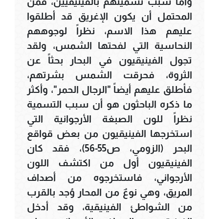
وأما سبب تسميتهم بالفينيقيين، فمن
المحتمل أن يكون الإغريق قد أطلقوا
عليهم هذا الاسم، نظراً لوجوههم
النحاسية التي لفحتها الشمس، ولقد
تجول الفينيقيون في البحار بحثاً عن
الثروة، فحرقت الشمس بشرتهم،
فأطلق عليهم أيضاً "الرجال الحمر"، وأكثر
ما ذكره الباحثون هو أن سبب التسمية
نظراً للون الصبغة الأرجوانية التي
استخرجها الفينيقيون من بعض قواقع
البحر (الزومي، ص55-56)، فقد كان
الفينيقيون أول من اكتشف اللون
الأرجواني، فاستخرجوه من أصداف
المريق، وهي نوعٌ من المحار وُجد بالقرب
من الشواطئ الفينيقية، وقد أدخل