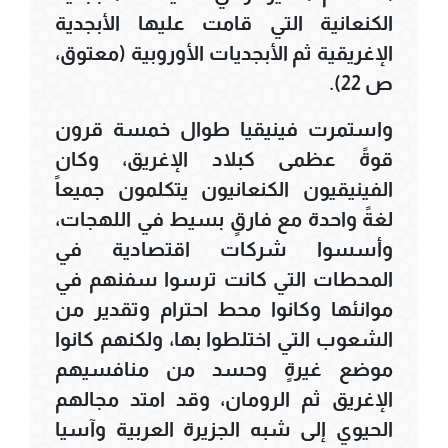
الكنعانية التي قامت عليها الأبجدية
الإغريقية ثم الأبجديات الأوروبية (معتوق،
ص 22).
واستمرت فينيقيا طوال خمسة قرون
قوةً عظمى كبلاد الإغريق، وكان
الفينيقيون الكنعانيون يتكلمون جميعاً
لغةً واحدة مع فارقٍ بسيط في اللهجات،
وأسسوا شركات اقتصادية في
المحطات التي كانت ترسوا سفنهم في
موانئها وكانوا محط احترام وتقدير من
الشعوب التي اختلطوا بها، ولكنهم كانوا
موضع غيرةٍ وحسد من منافسيهم
الإغريق ثم الرومان، وقد امتد مجالهم
الحيوي إلى شبه الجزيرة العربية وآسيا