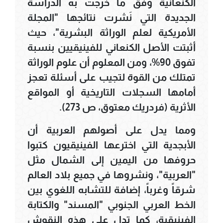
الكنعانية وفق ما خرجت به الدراسة
الجديدة التي نَشرت نتائجها "المجلة
الأمريكية لعلم الوراثة البشرية"، حيث
أثبتت الأصل الكنعاني للفينيقيين بنسبة
تفوق 90%، ومن المعلوم أن علوم الوراثة
تمتلك من القوة لتجيب على أسئلة تعجز
أمامها السجلات التاريخية أو المواقع
الأثرية (فردريك معتوق، ص 273).
ومما يدل على أصولهم العربية أن
الأبجدية التي اخترعها الفينيقيون كتبوا
حروفها من اليمين إلى الشمال مثل
"العربية"، ونشروها في جميع بلاد العالم
شرقاً وغرباً، إضافة للتشابه اللغوي بين
الخط العربي الجنوبي "المسند" والكتابة
الفينيقية، كما تدل على هذه النقوش