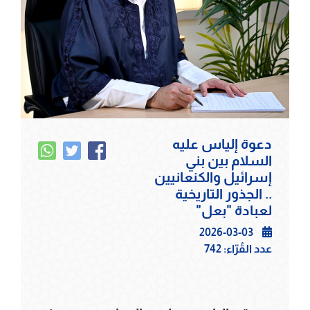
دعوة إلياس عليه
السلام بين بني
إسرائيل والكنعانيين
.. الجذور التاريخية
لعبادة "بعل"
2026-03-03
عدد القُرّاء:
742