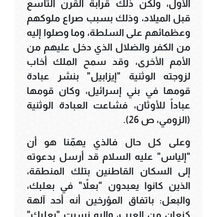
الأول، ولكن ذلك قرابة القرن التاسع
قبل الميلاد، وذلك بسبب صراع ملوكهم
وعظمائهم على السلطة، وما وصلوا إليه
من الكفر والضلال الذي دخل عليهم من
الأمم الأخرى، وقد سمح الملك أخاب
لزوجته الوثنية "إيزابيل" بنشر عبادة
قومها في بني إسرائيل، وكان قومها
عباداً للأوثان، فشاعت العبادة الوثنية
(الزومي، ص 26).
وعلى كل حال فالذي يهمّنا هو أن
"إلياس" عليه السلام قد أرسل بدعوته
إلى السكان القاطنين بتلك المنطقة،
الذين كانوا يعبدون "بعلاً" في بعلبك،
والبعل: باتفاق المؤرخين أنه أحد آلهة
كنعان من العرب، وإليه نسبت "بعلبك"