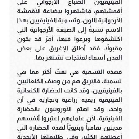
الفينيقيون الصباغ الأرجواني على
أقمشتهم، فاشتهروا ببضاعة الأقمشة
الأرجوانية اللون، وتسمية الفينيقيين بهذا
الاسم نسبةً إلى الصبغة الأرجوانية التي
اكتشفوها وبرعوا فيها، أمرٌ قد يكون
مقبولاً، فقد أطلق الإغريق على بعض
المدن أسماء لمنتجات تشتهر بها.
فهذه التسمية هي نعتٌ أكثر مما هي
تسمية، فالإريق هم من وصف الكنعانيين
بالفينيقيين، وقد كانت الحضارة الكنعانية
الفينيقية ريفية زراعية وتجارية في آن
واحد، وقد اهتم الأوروبيون بالحضارة
الفينيقية، لأن علماءهم اعتبروا أنفسهم
مدينين ثقافياً وبنيويّاً لهذه الحضارة التي
أعطتهم الكثير، وفي طليعتها الأبجدية