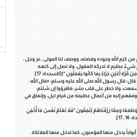
ابع من كرم الله وجوده وفضله، ووصف لنا المولى ـ عز وجل ـ
يم شيءٌ عظيم لا تدركه العقول، ولا تصل إلى كنهه
قُرَّةِ أَعْيُنٍ جَزَاءً بِمَا كَانُوا يَعْمَلُونَ *}[السجدة: 17].
 قال: قال رسول الله صلى الله عليه وسلم: «قال الله:
 سمعت، ولا خطر على قلب بشر، فاقرؤوا إن شئتم:
ما وفقهم إليه من أعمال عظيمة من قيام ليل، وإنفاق في
َطَمَعًا وَمِمَّا رَزَقْنَاهُمْ يُنْفِقُونَ *فَلاَ تَعْلَمُ نَفْسٌ مَا أُخْفِيَ
 17].
أبواباً يدخل منها المؤمنون، كما تدخل منها الملائكة.