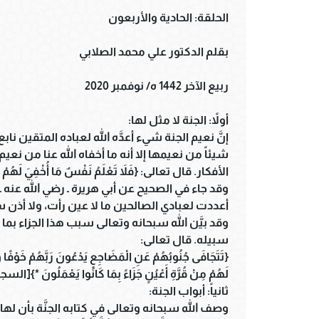
الحلقة: الحادية والأربعون
بقلم الدكتور علي محمد الصلابي
ربيع الآخر 1442 ه/ نوفمبر 2020
أولاً: الجنة لا مثل لها:
إنَّ نعيم الجنة شيء أعدَّه الله لعباده المتقين ن
شيئاً من نعيمها إلا أنه ما أخفاه الله عنا من نع
الأفكار. قال تعالى: {فَلاَ تَعْلَمُ نَفْسٌ مَا أُخْفِيَ لَهُمْ مِنْ 
وقد جاء في الصحيح عن أبي هريرة ـ رضي الله عنه ـ
أعددت لعبادي الصالحين ما لا عين رأت، ولا أذن
وقد بيَّن الله سبحانه وتعالى سبب هذا الجزاء ب
سبيله. قال تعالى:
{تَتَجَافَى جُنُوبُهُمْ عَنِ الْمَضَاجِعِ يَدْعُونَ رَبَّهُمْ خَوْفًا و
لَهُمْ مِنْ قُرَّةِ أَعْيُنٍ جَزَاءً بِمَا كَانُوا يَعْمَلُونَ *}[السجدة: 16 ـ
ثانياً: أبواب الجنة:
وصف الله سبحانه وتعالى في كتابه الجنَّة بأن لها 