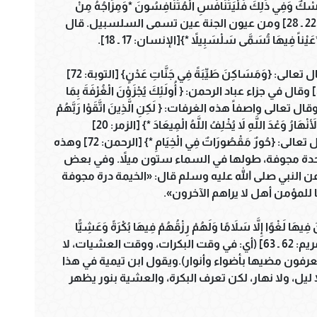
ِسْكٌ وَفِي ذَلِكَ فَلْيَتَنَافَسِ الْمُتَنَافِسُونَ *وَمِزَاجُهُ مِنْ
تَسْنِيمٍ *عَيْناً يَشْرَبُ بِهَا الْمُقَرَّبُونَ *}[المطففين: 22 ـ 28] ومن عيون الجنة عين تسمى السلسبيل. قال
يْناً فِيهَا تُسَمَّى سَلْسَبِيلاً *}[الإنسان: 17 ـ 18].
يبني الله لأهل الجنة مساكن طيبة حسنة، كما قال تعالى: {وَمَسَاكِنَ طَيِّبَةً فِي جَنَّاتِ عَدْنٍ} [التوبة: 72]
وقال تعالى: { وَهُمْ فِي الْغُرُفَاتِ آمِنُونَ } [سبأ: 37] وقال في جزاء عباد الرحمن: { أُولَئِكَ يُجْزَوْنَ الْغُرْفَةَ بِمَا
رُوا وَيُلَقَّوْنَ فِيهَا تَحِيَّةً وَسَلاَمًا } [الفرقان: 75] وقال تعالى واصفاً هذه الغرفات: { لَكِنِ الَّذِينَ اتَّقَوْا رَبَّهُمْ
ْهَارُ وَعْدَ اللَّهِ لاَ يُخْلِفُ اللَّهُ الْمِيعَادَ *} [الزمر: 20]
وقد أخبرنا المولى ـ عز وجل ـ: أن في الجنة خياماً قال تعالى: {حُورٌ مَقْصُورَاتٌ فِي الْخِيَامِ *} [الرحمن: 72] وهذه
احدة مجوفة، طولها في السماء ستون ميلاً. وفي بعض
ن النبي صلى الله عليه وسلم قال: «الخيمة درة مجوفة
 للمؤمن أهل لا يراهم الآخرون».
وًا إِلاَّ سَلاَمًا وَلَهُمْ رِزْقُهُمْ فِيهَا بُكْرَةً وَعَشِيًّا
*تِلْكَ الْجَنَّةُ الَّتِي نُورِثُ مِنْ عِبَادِنَا مَنْ كَانَ تَقِيًّا *}[مريم: 62 ـ 63] (أي: في وقت البكرات، ووقت العشيات، لا
 يعرفون مضيها بأضواء وأنوار).ويقول ابن تيمية في هذا
يل، ولا نهار، لكن تعرف البكرة، والعشية بنور يظهر