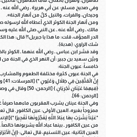
ظاهران، ونهران باطنان، فأما الظاهران؛ فالنيل، و
وفي صحيح مسلم: عن أبي هريرة ـ رضي الله عنه ـ
وجيحان، والفرات، والنيل كلٌّ من أنهار الجنة».
ومن أنهار الجنة الكوثر الذي أعطاه الله لرسوله
مالك ـ رضي الله عنه ـ عن النبي صلى الله عليه وسلم
الدر المجوَّف، قلت: ما هذا يا جبريل؟! قال: هذا ا
شك الراوي: (هدبة).
وقد فسَّر ابن عباس ـ رضي الله عنهما ـ الكوثر بال
وبيَّن سعيد بن جبير: أن النهر الذي في الجنة من الخ
خامساً: عيون الجنة:
إِنَّ 
{فِيهِمَا عَيْنَانِ تَجْرِ
[الرحمن: 66].
وفي الجنة عينان يشرب المقربون ماءهما صرفاً غ
ممزوجاً بغيره، العين الأولى: عين الكافور. قال تعالى: {إِنَّ
من عين الكافور ـ بينما عباد الله يشربونها خالصاً.
العين الثانية: عين التسنيم، قال تعالى: {إِنَّ الأَبْرَارَ لَفِ