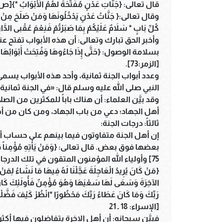
قال تعالى: {جَنَّاتِ عَدْنٍ مُفَتَّحَةً لَهُمُ الأَبْوَابُ *}[ص:50]
وقال تعالى:{ جَنَّاتُ عَدْنٍ يَدْخُلُونَهَا وَمَنْ صَلَحَ مِنْ آبَائِهِ
كُلِّ بَابٍ * سَلاَمٌ عَلَيْكُمْ بِمَا صَبَرْتُمْ فَنِعْمَ عُقْبى الدَّارِ *}[
وأخبر الحق تبارك وتعالى: أن هذه الأبواب تفتح 
بسلامة الوصول: {حَتَّى إِذَا جَاءُوهَا وَفُتِحَتْ أَبْوَابُهَا وَقَا
[الزمر:73].
وعدد أبواب الجنة ثمانية، وأحد هذه الأبواب يسمى
النبي صلى الله عليه وسلم قال: «في الجنة ثمانية 
وقد بيَّن العلماء: أن هناك باباً للمكثرين من الصل
أهل الجهاد؛ دعي من باب الجهاد، ومن كان من أه
ثالثاً: درجات الجنة:
إن أهل الجنة متفاوتون فيما بينهم على حساب أع
بعضها فوق بعض. قال تعالى: {وَمَنْ يَأْتِهِ مُؤْمِناً قَدْ عَم
75] وأولياء الله المؤمنون المتقون في تلك الدرجات بحسب إيمانهم وتقواهم. قال تعالى:
{مَنْ كَانَ يُرِيدُ الْعَاجِلَةَ عَجَّلْنَا لَهُ فِيهَا مَا نَشَاءُ لِمَنْ ن
الآخِرَةَ وَسَعَى لَهَا سَعْيَهَا وَهُوَ مُؤْمِنٌ فَأُولَئِكَ كَانَ 
رَبِّكَ وَمَا كَانَ عَطَاءُ رَبِّكَ مَحْظُورًا *انْظُرْ كَيْفَ فَضَّلْنَ
[الإسراء: 18 ـ 21
فبيَّن سبحانه: أن أهل الاخرة يتفاضلون فيها أكثر