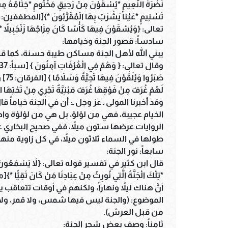
نَضْرَةَ النَّعِيمِ *يُسْقَوْنَ مِنْ رَحِيقٍ مَخْتُومٍ *خِتَامُهُ م
تعالى: {وَيُسْقَوْنَ فِيهَا كَأْسًا كَانَ مِزَاجُهَا زَنْجَبِيلاً *عَ
سادساً: قصور الجنة وخيامها:
صَبَ
لَهُمْ غُرَفٌ مِنْ فَوْقِهَا غُرَفٌ مَبْنِيَّةٌ تَجْرِي مِنْ تَحْتِهَا الأَن
الخيام عجيبة، فهي من لؤلؤ، بل هي من لؤلؤة و
الروايات عرضها ستون ميلاً، ففي صحيح البخاري ع
طولها في السماء ثلاثون ميلاً، في كل زاوية منها
سابعاً: نور الجنة:
قال ابن كثير في تفسير قوله تعالى: {لاَ يَسْمَعُونَ فِيهَا لَغْ
أنَّ هناك ليلاً ونهاراً، ولكنهم في أوقات تتعاقب
الموضوع: (والجنة ليس فيها شمس، ولا قمر، ولا ل
من قبل العرش).
ثامناً: وصف بعض شجر الجنة: