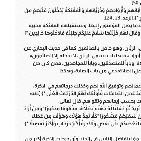
.
مْ وَأَزْوَاجِهِمْ وَذُرِّيَّاتِهِمْ وَالْمَلاَئِكَةُ يَدْخُلُونَ عَلَيْهِمْ مِنْ
الرعد: 23 ـ 24].
عندما يصل المؤمنون إليها، وتستقبلهم الملائكة محيية
لَ لَهُمْ خَزَنَتُهَا سَلاَمٌ عَلَيْكُمْ طِبْتُمْ فَادْخُلُوهَا خَالِدِينَ *}
: الريَّان، وهو خاص بالصائمين كما في حديث البخاري عن
أبواب، فيها باب يسمى الريان، لا يدخله إلا الصائمون».
اة، وباباً للمتصدِّقين، وباباً للمجاهدين، فمن كان من
ل الصلاة؛ دعي من باب الصلاة، وهكذا.
مالهم وتوفيق الله لهم وكذلك درجاتهم في الاخرة،
ِلَ الصَّالِحَاتِ فَأُولَئِكَ لَهُمُ الدَّرَجَاتُ الْعُلَى *} [طه:
ُرِيدُ ثُمَّ جَعَلْنَا لَهُ جَهَنَّمَ يَصْلاَهَا مَذْمُومًا مَدْحُورًا *وَمَنْ أَرَادَ
سَعْيُهُمْ مَشْكُورًا *كُلاًّ نُمِدُّ هَؤُلاَءِ وَهَؤُلاَءِ مِنْ عَطَاءِ
ا بَعْضَهُمْ عَلَى بَعْضٍ وَلَلآخِرَةُ أَكْبَرُ دَرَجَاتٍ وَأَكْبَرُ تَفْضِيلاً *}
 ممَّا يتفاضل الناس في الدنيا وأن درجات الاخرة أكبر من