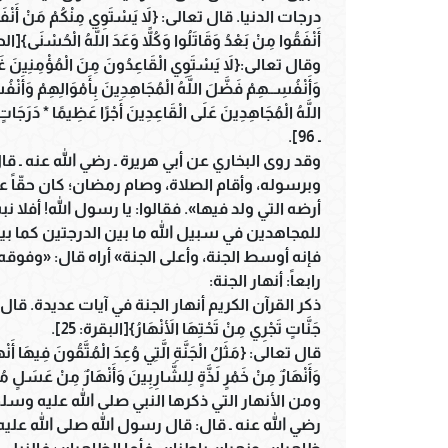
درجات الدنيا. قال تعالى: {لاَ يَسْتَوِي مِنْكُمْ مَنْ أَنْفَقَ مِنْ
أَنْفَقُوا مِنْ بَعْدُ وَقَاتَلُوا وَكُلاًّ وَعَدَ اللَّهُ الْحُسْنَى}[الحد
وقال تعالى:{لاَ يَسْتَوِي الْقَاعِدُونَ مِنَ الْمُؤْمِنِينَ غَيْرُ أ
وَأَنْفُسِــهِمْ فَضَّلَ اللَّهُ الْمُجَاهِدِينَ بِأَمْوَالِهِمْ وَأَنْف
ـ 96].
وقد روى البخاري عن أبي هريرة ـ رضي الله عنه ـ ق
وبرسوله، وأقام الصلاة، وصام رمضان؛ كان حقّاً ع
أرضه التي ولد فيها». فقالوا: يا رسول الله! أفلا 
للمجاهدين في سبيل الله ما بين الدرجتين كما بي
فإنه أوسط الجنة، وأعلى الجنة» أراه قال: «وفوقه
رابعاً: أنهار الجنة:
ذكر القرآن الكريم أنهار الجنة في آيات عديدة. قال تعالى: {وَب
جَنَّاتٍ تَجْرِي مِنْ تَحْتِهَا الأَنْهَارُ}[البقرة: 25].
قال تعالى: {مَثَلُ الْجَنَّةِ الَّتِي وُعِدَ الْمُتَّقُونَ فِيهَا أَنْهَا
وَأَنْهَارٌ مِنْ خَمْرٍ لَذَّةٍ لِلشَّارِبِينَ وَأَنْهَارٌ مِنْ عَسَلٍ 
ومن الأنهار التي ذكرها النبي صلى الله عليه وسلم
رضي الله عنه ـ قال: قال رسول الله صلى الله علي