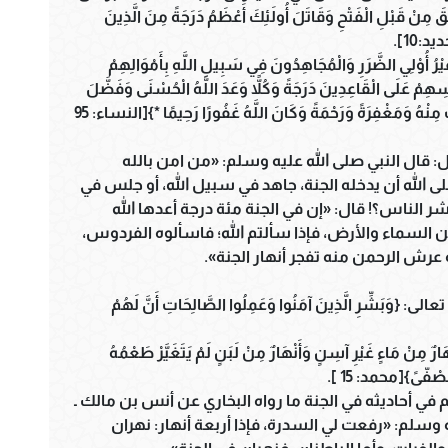
 قَبْلِ الْفَتْحِ وَقَاتَلَ أُولَئِكَ أَعْظَمُ دَرَجَةً مِنَ الَّذِينَ
يد:10].
ُوْلِي الضَّرَرِ وَالْمُجَاهِدُونَ فِي سَبِيلِ اللَّهِ بِأَمْوَالِهِمْ
ُسِهِمْ عَلَى الْقَاعِدِينَ دَرَجَةً وَكُلاًّ وَعَدَ اللَّهُ الْحُسْنَى وَفَضَّلَ
اللَّهُ الْمُجَاهِدِينَ عَلَى الْقَاعِدِينَ أَجْرًا عَظِيمًا * دَرَجَاتٍ مِنْهُ وَمَغْفِرَةً وَرَحْمَةً وَكَانَ اللَّهُ غَفُورًا رَحِيمًا *}[النساء: 95
ال: قال النبي صلى الله عليه وسلم: «من امن بالله
لى الله أن يدخله الجنة، جاهد في سبيل الله، أو جلس في
نبشر الناس؟! قال: «إن في الجنة مئة درجة أعدها الله
ن السماء والأرض، فإذا سألتم الله؛ فاسألوه الفردوس،
 عرش الرحمن منه تفجر أنهار الجنة».
َشِّرِ الَّذِينَ آمَنُوا وَعَمِلُوا الصَّالِحَاتِ أَنَّ لَهُمْ
رٌ مِنْ مَاءٍ غَيْرِ آسِنٍ وَأَنْهَارٌ مِنْ لَبَنٍ لَمْ يَتَغَيَّرْ طَعْمُهُ
مُصْفّىً}[محمد: 15 ].
 في أحاديثه في الجنة ما رواه البخاري عن أنس بن مالك ـ
ه وسلم: «رفعت لي السدرة، فإذا أربعة أنهار: نهران