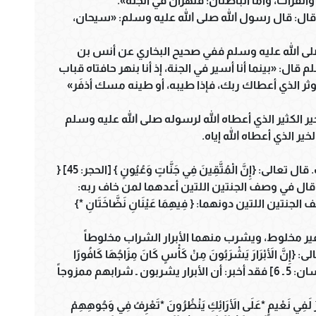
الفرات، وأما الباطنان: فنهران في الجنة».
 قال: قال رسول الله صلى الله عليه وسلم: «سيحان،
 صلى الله عليه وسلم ففي صحيح البخاري عن أنس بن
 قال: «بينما أنا أسير في الجنة، إذ أنا بنهر حافتاه قباب
لكوثر الذي أعطاك ربك، فإذا طيبه، أو طينه مسك أذفَر»
خير الكثير الذي أعطاه الله لرسوله صلى الله عليه وسلم
ير الذي أعطاه الله إياه.
في الجنة عيون كثيرة مختلفة الطعوم والمشارب. قال تعالى: {إِنَّ الْمُتَّقِينَ فِي جَنَّاتٍ وَعُيُونٍ } [الحجر: 45] {
الْمُتَّقِينَ فِي ظِلاَلٍ وَعُيُونٍ *} [المرسلات: 41] وقال في وصف الجنتين اللتين أعدهما لمن خاف ربه:
يَانِ } [الرحمن: 50] وقال في وصف الجنتين اللتين دونهما: { فِيهِمَا عَيْنَانِ نَضَّاخَتَانِ *}
ير مخلوط، ويشرب منهما الأبرار الشراب مخلوطاً
 الأَبْرَارَ يَشْرَبُونَ مِنْ كَأْسٍ كَانَ مِزَاجُهَا كَافُورًا
*عَيْناً يَشْرَبُ بِهَا عِبَادُ اللَّهِ يُفَجِّرُونَهَا تَفْجِيرًا *}[الإنسان: 5 ـ 6] فقد أخبر: أن الأبرار يشربون ـ شرابهم ممزوجاً
ي نَعْيمٍ *عَلَى الأَرَائِكِ يَنْظُرُونَ *تَعْرِفُ فِي وَجُوهِهِمْ