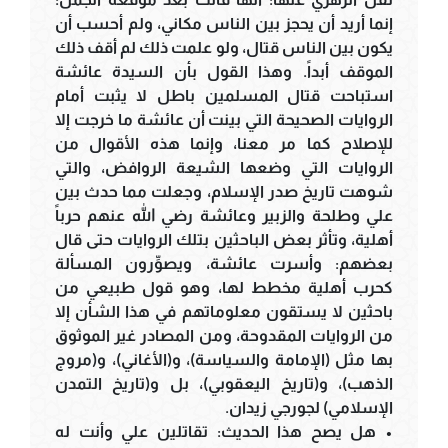
إنما أريد أن يحجز بين الناس مكاني، ولم أحسب أن
يكون بين الناس قتال، ولو علمت ذلك لم أقف ذلك
الموقف أبداً. وهذا القول بأن السيدة عائشة
استباحت قتال المسلمين باطل لا يثبت أمام
الروايات الصحيحة التي بينت أن عائشة ما خرجت إلا
للإصلاح كما مر معنا، وإنما هذه الأقوال من
الروايات التي وضعها الشيعة الروافض، والتي
شوهت تاريخ صدر الإسلام، وجعلت مما حدث بين
علي وطلحة والزبير وعائشة رضي الله عنهم حرباً
أهلية، وتأثر بعض الباحثين بتلك الروايات حتى قال
بعضهم: وأسرت عائشة، ويصوِّرون المسألة
كحرب أهلية مخطط لها، وهو قول طبيعي من
باحثين لا يستقون معلوماتهم في هذا الشأن إلا
من الروايات المقدوحة، ومن المصادر غير الموثوق
بها مثل (الإمامة والسياسة)، و(الأغاني)، و(مروج
الذهب)، و(تاريخ اليعقوبي)، بل و(تاريخ التمدن
الإسلامي) لجورجي زيدان.
• هل يصح هذا الحديث: تقاتلين علي وأنت له