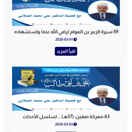
59-سيرة الزبير بن العوام (رضي الله عنه) واستشهاده
2020-03-01
اقرأ المزيد
63-معركة صفين: (37هـ) .. تسلسل الأحداث
2020-03-03