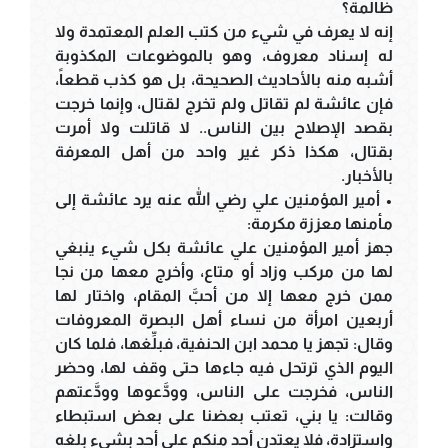
ظالمة؟
إنه لا يعرف في شيء من كتب العلم المعتمدة ولا
له إسناد معروف، وهو بالموضوعات المكذوبة
أشبه منه بالأحاديث الصحيحة، بل هو كذب قطعاً،
فإن عائشة لم تقاتل ولم تخرج لقتال، وإنما خرجت
بقصد الإصلاح بين الناس.. لا قاتلت ولا أمرت
بقتال، هكذا ذكر غير واحد من أهل المعرفة
بالأخبار.
• أمير المؤمنين علي رضي الله عنه يرد عائشة إلى
مأمنها معززة مكرمة:
جهز أمير المؤمنين علي عائشة بكل شيء ينبغي
لها من مركب وزاد أو متاع، وأخرج معها من نجا
ممن خرج معها إلا من أحبَّ المقام، واختار لها
أربعين امرأة من نساء أهل البصرة المعروفات
وقال: تجهز يا محمد ابن الحنفية، فبلِّغها، فلما كان
اليوم الذي ترتحل فيه جاءها حتى وقف لها، وحضر
الناس، فخرجت على الناس، وودَّعوها وودَّعتهم
وقالت: يا بني، تعتب بعضنا على بعض استبطاء
واستزادة، فلا يعتدن أحد منكم على أحد بشيء بلغه