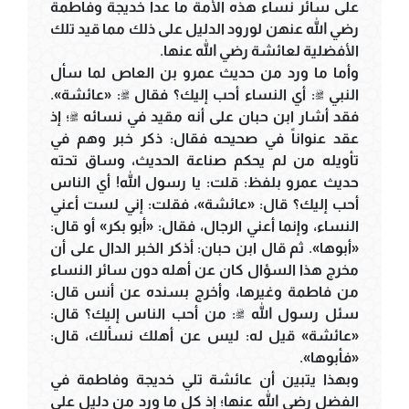
على سائر نساء هذه الأمة ما عدا خديجة وفاطمة
رضي الله عنهن لورود الدليل على ذلك مما قيد تلك
الأفضلية لعائشة رضي الله عنها.
وأما ما ورد من حديث عمرو بن العاص لما سأل
النبي ﷺ: أي النساء أحب إليك؟ فقال ﷺ: «عائشة».
فقد أشار ابن حبان على أنه مقيد في نسائه ﷺ؛ إذ
عقد عنواناً في صحيحه فقال: ذكر خبر وهم في
تأويله من لم يحكم صناعة الحديث، وساق تحته
حديث عمرو بلفظ: قلت: يا رسول الله! أي الناس
أحب إليك؟ قال: «عائشة»، فقلت: إني لست أعني
النساء، وإنما أعني الرجال، فقال: «أبو بكر» أو قال:
«أبوها». ثم قال ابن حبان: أذكر الخبر الدال على أن
مخرج هذا السؤال كان عن أهله دون سائر النساء
من فاطمة وغيرها، وأخرج بسنده عن أنس قال:
سئل رسول الله ﷺ: من أحب الناس إليك؟ قال:
«عائشة» قيل له: ليس عن أهلك نسألك، قال:
«فأبوها».
وبهذا يتبين أن عائشة تلي خديجة وفاطمة في
الفضل رضي الله عنها؛ إذ كل ما ورد من دليل على