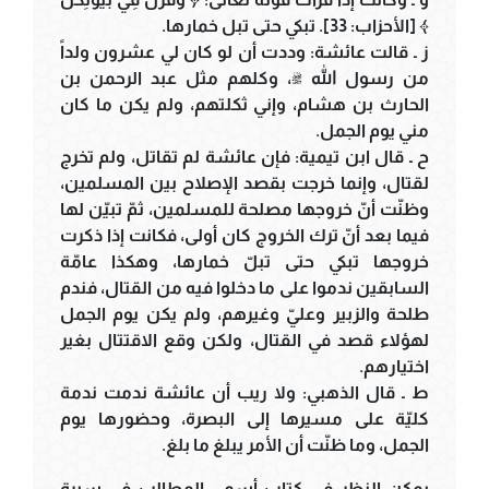
﴾ [الأحزاب: 33]. تبكي حتى تبل خمارها.
ز ـ قالت عائشة: وددت أن لو كان لي عشرون ولداً
من رسول الله ﷺ، وكلهم مثل عبد الرحمن بن
الحارث بن هشام، وإني ثكلتهم، ولم يكن ما كان
مني يوم الجمل.
ح ـ قال ابن تيمية: فإن عائشة لم تقاتل، ولم تخرج
لقتال، وإنما خرجت بقصد الإصلاح بين المسلمين،
وظنّت أنّ خروجها مصلحة للمسلمين، ثمّ تبيّن لها
فيما بعد أنّ ترك الخروج كان أولى، فكانت إذا ذكرت
خروجها تبكي حتى تبلّ خمارها، وهكذا عامّة
السابقين ندموا على ما دخلوا فيه من القتال، فندم
طلحة والزبير وعليّ وغيرهم، ولم يكن يوم الجمل
لهؤلاء قصد في القتال، ولكن وقع الاقتتال بغير
اختيارهم.
ط ـ قال الذهبي: ولا ريب أن عائشة ندمت ندمة
كليّة على مسيرها إلى البصرة، وحضورها يوم
الجمل، وما ظنّت أن الأمر يبلغ ما بلغ.
يمكن النظر في كتاب أسمى المطالب في سيرة