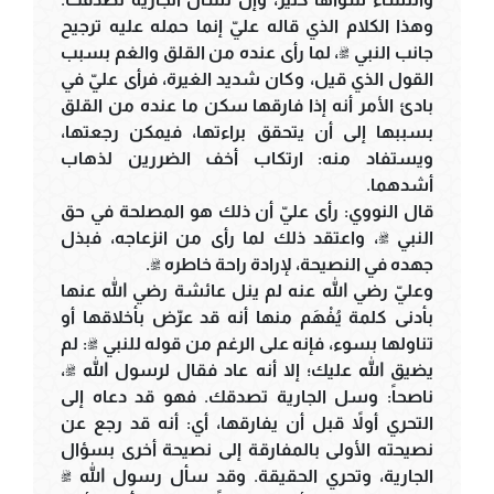
وهذا الكلام الذي قاله عليّ إنما حمله عليه ترجيح
جانب النبي ﷺ، لما رأى عنده من القلق والغم بسبب
القول الذي قيل، وكان شديد الغيرة، فرأى عليّ في
بادئ الأمر أنه إذا فارقها سكن ما عنده من القلق
بسببها إلى أن يتحقق براءتها، فيمكن رجعتها،
ويستفاد منه: ارتكاب أخف الضررين لذهاب
أشدهما.
قال النووي: رأى عليّ أن ذلك هو المصلحة في حق
النبي ﷺ، واعتقد ذلك لما رأى من انزعاجه، فبذل
جهده في النصيحة، لإرادة راحة خاطره ﷺ.
وعليّ رضي الله عنه لم ينل عائشة رضي الله عنها
بأدنى كلمة يُفْهَم منها أنه قد عرّض بأخلاقها أو
تناولها بسوء، فإنه على الرغم من قوله للنبي ﷺ: لم
يضيق الله عليك؛ إلا أنه عاد فقال لرسول الله ﷺ،
ناصحاً: وسل الجارية تصدقك. فهو قد دعاه إلى
التحري أولاً قبل أن يفارقها، أي: أنه قد رجع عن
نصيحته الأولى بالمفارقة إلى نصيحة أخرى بسؤال
الجارية، وتحري الحقيقة. وقد سأل رسول الله ﷺ