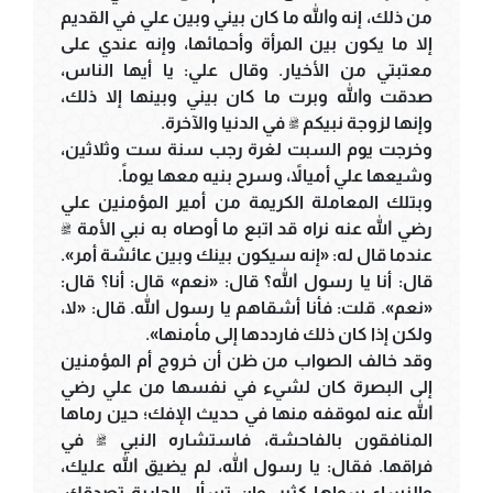
من ذلك، إنه والله ما كان بيني وبين علي في القديم
إلا ما يكون بين المرأة وأحمائها، وإنه عندي على
معتبتي من الأخيار. وقال علي: يا أيها الناس،
صدقت والله وبرت ما كان بيني وبينها إلا ذلك،
وإنها لزوجة نبيكم ﷺ في الدنيا والآخرة.
وخرجت يوم السبت لغرة رجب سنة ست وثلاثين،
وشيعها علي أميالاً، وسرح بنيه معها يوماً.
وبتلك المعاملة الكريمة من أمير المؤمنين علي
رضي الله عنه نراه قد اتبع ما أوصاه به نبي الأمة ﷺ
عندما قال له: «إنه سيكون بينك وبين عائشة أمر».
قال: أنا يا رسول الله؟ قال: «نعم» قال: أنا؟ قال:
«نعم». قلت: فأنا أشقاهم يا رسول الله. قال: «لا،
ولكن إذا كان ذلك فارددها إلى مأمنها».
وقد خالف الصواب من ظن أن خروج أم المؤمنين
إلى البصرة كان لشيء في نفسها من علي رضي
الله عنه لموقفه منها في حديث الإفك؛ حين رماها
المنافقون بالفاحشة، فاستشاره النبي ﷺ في
فراقها. فقال: يا رسول الله، لم يضيق الله عليك،
والنساء سواها كثير، وإن تسأل الجارية تصدقك.