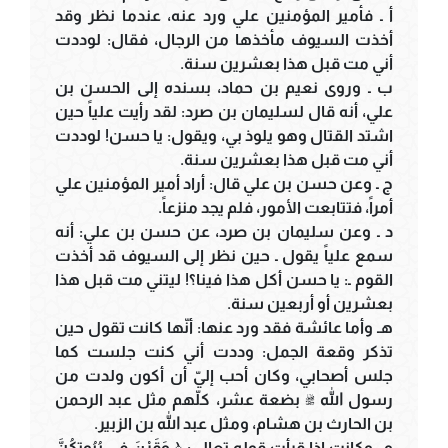
أ ـ فأمير المؤمنين علي ورد عنه، عندما نظر وقد
أخذت السيوف مأخذها من الرجال، فقال: لوددت
أني مت قبل هذا بعشرين سنة.
ب ـ وروى نعيم بن حماد، بسنده إلى الحسن بن
علي، أنه قال لسليمان بن صرد: لقد رأيت علياً حين
اشتد القتال وهو يلوذ بي، ويقول: يا حسن! لوددت
أني مت قبل هذا بعشرين سنة.
ج ـ وعن حسن بن علي قال: أراد أمير المؤمنين علي
أمراً، فتتابعت الأمور، فلم يجد منزعاً.
د ـ وعن سليمان بن صرد، عن حسن بن علي: أنه
سمع علياً يقول ـ حين نظر إلى السيوف قد أخذت
القوم ـ: يا حسن أكل هذا فينا؟! ليتني مت قبل هذا
بعشرين أو أربعين سنة.
هـ وأما عائشة فقد ورد عنها: أنّها كانت تقول حين
تذكر وقعة الجمل: وددت أني كنت جلست كما
جلس أصحابي، وكان أحب إليّ أن أكون ولدت من
رسول الله ﷺ بضعة عشر، كلّهم مثل عبد الرحمن
بن الحارث بن هشام، ومثل عبد الله بن الزبير.
و ـ وكانت إذا قرأت قوله تعالى: ﴿ وَقَرْنَ فِي بُيُوتِكُنَّ