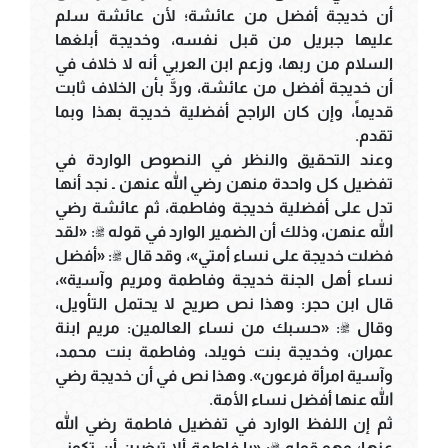
أن خديجة أفضل من عائشة؛ لأن عائشة سلم
عليها جبريل من قبل نفسه، وخديجة أبلغها
السلام من ربها، وزعم ابن العربي أنه لا خلاف في
أن خديجة أفضل من عائشة، وردَّ بأن الخلاف ثابت
قديماً، وإن كان الراجح أفضلية خديجة بهذا وبما
تقدم.
وعند التحقيق والنظر في النصوص الواردة في
تفضيل كل واحدة منهن رضي الله عنهن ـ نجد أنها
تدل على أفضلية خديجة وفاطمة، ثم عائشة رضي
الله عنهن، وذلك أن الضمير الوارد في قوله ﷺ: «لقد
فضلت خديجة على نساء أمتي»، وقد قال ﷺ: «أفضل
نساء أهل الجنة خديجة وفاطمة ومريم وآسية»،
قال ابن حجر: وهذا نص صريح لا يحتمل التأويل،
وقال ﷺ: «حسبك من نساء العالمين: مريم ابنة
عمران، وخديجة بنت خويلد، وفاطمة بنت محمد،
وآسية امرأة فرعون». وهذا نص في أن خديجة رضي
الله عنها أفضل نساء الأمة.
ثم إن اللفظ الوارد في تفضيل فاطمة رضي الله
عنها؛ وهو قوله ﷺ: «يا فاطمة ألا ترضين أن تكوني