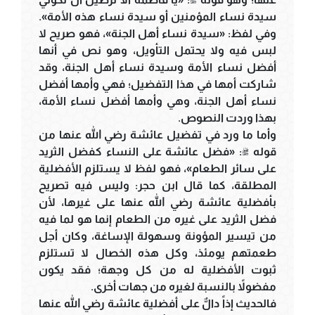
سيدة نساء المؤمنين أو سيدة نساء هذه الأمة».
وفي لفظ: «سيدة نساء أهل الجنة»، فهو صريح لا
لبس فيه ولا يحتمل التأويل، وهو نص في أنها
أفضل نساء الأمة وسيدة نساء أهل الجنة، وقد
شاركت أمها في هذا التفضيل؛ فهي وأمها أفضل
نساء أهل الجنة، وهي وأمها أفضل نساء الأمة،
بهذا وردت النصوص.
وأما ما ورد في تفضيل عائشة رضي الله عنها من
قوله ﷺ: «فضل عائشة على النساء كفضل الثريد
على سائر الطعام»، فهو لفظ لا يستلزم الأفضلية
المطلقة، كما قال ابن حجر: وليس فيه تصريح
بأفضلية عائشة رضي الله عنها على غيرها، لأن
فضل الثريد على غيره من الطعام إنما هو لما فيه
من تيسير المؤونة وسهولة الإساغة، وكان أجل
طعمتهم يومئذ، وكل هذه الخصال لا تستلزم
ثبوت الأفضلية له من كل وجهة؛ فقد يكون
مفضولاً بالنسبة لغيره من جهات أخرى.
فالحديث إذاً دالٌّ على أفضلية عائشة رضي الله عنها