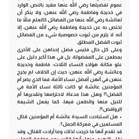
عموم تفضيلها رضي الله عنها مقيد بالنص الوارد
في خديجة وفاطمة رضي الله عنهن، ولا ينكر أن
لعائشة رضي الله عنها من الفضائل كالعلم مثلاً ما
تختص به عن خديجة وفاطمة رضي الله عنهن، إلا
أنه: لا يلزم من ثبوت خصوصية شيء من الفضائل
ثبوت الفضل المطلق.
وعلى كل حال فليس فضل إحداهن على الأخرى
بمطعن على المفضولة، بل في هذا أكبر دليل على
علو مكانة هؤلاء النساء الثلاث: فاطمة وخديجة
وعائشة رضي الله عنهن؛ حيث إن الخلاف لم يخرج
عنهن في أنهن أفضل نساء الأمة، فما الذي يضر أم
المؤمنين عائشة لو كانت ثالثة نساء الأمة في
الفضل؟! وهل هذا مدعاة لاحترامها وتقديرها أم
للنيل منها والطعن فيها، كما يفعل الشيعة
الروافض؟!.
• هل استباحت السيدة عائشة أم المؤمنين قتال
المسلمين في معركة الجمل؟:
قد تقدم أنها ما خرجت لذلك وما أرادت القتال، وقد
نقل الزهري عنها: أنها قالت بعد موقعة الجمل: