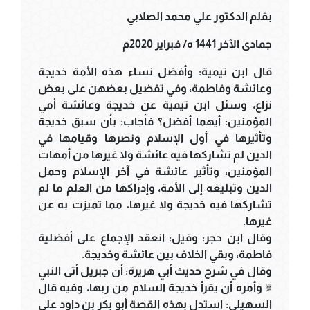
بقلم الدكتور علي محمد الصلابي
جمادى الآخر 1441 ه/ فبراير 2020م
قال ابن تيمية: وأفضل نساء هذه الأمة خديجة
وعائشة وفاطمة، وفي تفضيل بعضهن على بعض
نزاع، وسئل ابن تيمية عن خديجة وعائشة أمي
المؤمنين: أيهما أفضل؟ فأجاب: بأن سبق خديجة
وتأثيرها في أول الإسلام ونصرها وقيامها في
الدين لم تشاركها فيه عائشة ولا غيرها من أمهات
المؤمنين، وتأثير عائشة في آخر الإسلام وحمل
الدين وتبليغه إلى الأمة، وإدراكها من العلم ما لم
تشاركها فيه خديجة ولا غيرها، مما تميزت به عن
غيرها.
وقال ابن حجر: وقيل: انعقد الإجماع على أفضلية
فاطمة، وبقي الخلاف بين عائشة وخديجة.
وقال في شرح حديث أبي هريرة: أن جبريل أتى النبي
ﷺ وأمره أن يقرأ خديجة السلام من ربها، وفيه قال
السهيلي: استدل بهذه القصة أبو بكر بن داود على