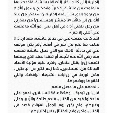
الجارية التي كانت أكثر التصاقاً بعائشة، فأكدت أنها
ما علمت من عائشة إلا خيراً، وقد خرج رسول الله ﷺ
من يومه الذي سأل فيه الجارية، واستعذر من عبد
الله بن أبي قائلاً: «يا معشر المسلمين! من يعذرني
من رجل بلغني أذاه في أهل بيتي، فو الله ما علمت
على أهلي إلا خيراً».
لقد كانت نصيحة علي في صالح عائشة، فقد ازداد ﷺ
قناعة بما علم من خير في أهله. ولم يكن موقف
علي في حادثة الإفك هو الذي جعل عائشة تغضب
منه رضي الله عنه لأجله، أو تحقد الحقد الذي يجعلها
تتهمه زوراً بقتل عثمان، وتخرج عليه مؤلبة الأعداد
الهائلة من المسلمين، كما زعم كثير من الباحثين ـ
ممّن تورط في روايات الشيعة الرافضة، والتي
لفقوها ووضعوها.
• ندمهم على ما حصل منهم:
قال ابن تيمية:... وهكذا عامّة السابقين، ندموا على
ما دخلوا فيه من القتال، فندم طلحة والزّبير وعليّ
وغيرهم، ولم يكن يوم الجمل لهؤلاء قصد في
القتال، ولكن وقع الاقتتال بغير اختيارهم: