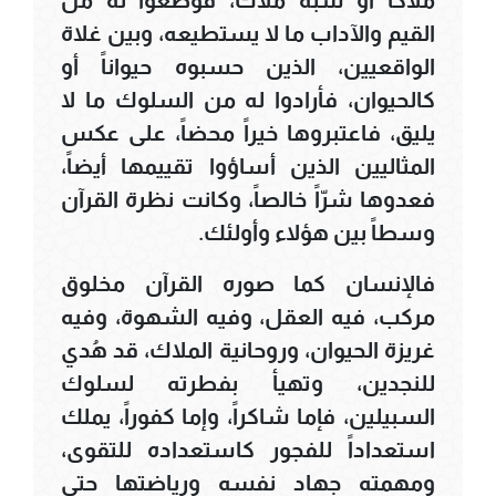
القيم والآداب ما لا يستطيعه، وبين غلاة
الواقعيين، الذين حسبوه حيواناً أو
كالحيوان، فأرادوا له من السلوك ما لا
يليق، فاعتبروها خيراً محضاً، على عكس
المثاليين الذين أساؤوا تقييمها أيضاً،
فعدوها شرّاً خالصاً، وكانت نظرة القرآن
وسطاً بين هؤلاء وأولئك.
فالإنسان كما صوره القرآن مخلوق
مركب، فيه العقل، وفيه الشهوة، وفيه
غريزة الحيوان، وروحانية الملاك، قد هُدي
للنجدين، وتهيأ بفطرته لسلوك
السبيلين، فإما شاكراً، وإما كفوراً، يملك
استعداداً للفجور كاستعداده للتقوى،
ومهمته جهاد نفسه ورياضتها حتى