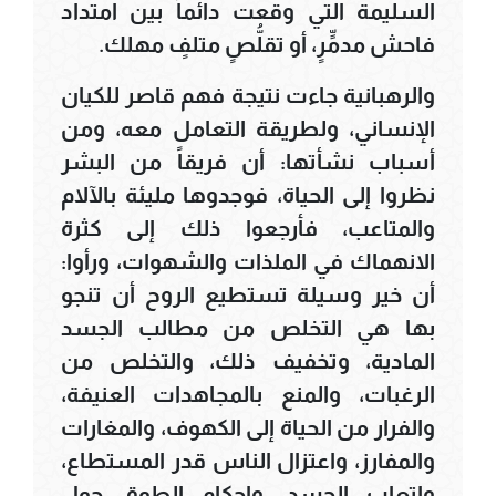
السليمة التي وقعت دائماً بين امتداد
فاحش مدمٍّرٍ، أو تقلُّصٍ متلفٍ مهلك.
والرهبانية جاءت نتيجة فهم قاصر للكيان
الإنساني، ولطريقة التعامل معه، ومن
أسباب نشأتها: أن فريقاً من البشر
نظروا إلى الحياة، فوجدوها مليئة بالآلام
والمتاعب، فأرجعوا ذلك إلى كثرة
الانهماك في الملذات والشهوات، ورأوا:
أن خير وسيلة تستطيع الروح أن تنجو
بها هي التخلص من مطالب الجسد
المادية، وتخفيف ذلك، والتخلص من
الرغبات، والمنع بالمجاهدات العنيفة،
والفرار من الحياة إلى الكهوف، والمغارات
والمفارز، واعتزال الناس قدر المستطاع،
وإتعاب الجسد، وإحكام الطوق حول