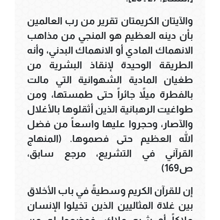
والآيتان الكريمتان تقرير من رب العالمين
بأن دينه العظيم هو المنجي من مذاهب
الانهماك المادي أو الانهماك البدني، وأنه
الطريقة الوحيدة لإنقاذ البشرية من
طغيان المادية الشهوانية التي مالت
بالفطرة ميلاً جائراً حتى طمستها، ومن
طواغيت الرهبانية الذين أثقلوها بالأغلال
والآصار، وحجروا عليها واسعاً من فضل
الله العظيم حتى فصموها. (المنهاج
القرآني في التشريع، مرجع سابق،
ص169)
إن للقرآن الكريم وسطيةً في باب الأخلاق
بين غلاة المثاليين الذين تخيلوا الإنسان
ملاكاً أو شبه ملاك، فوضعوا له من