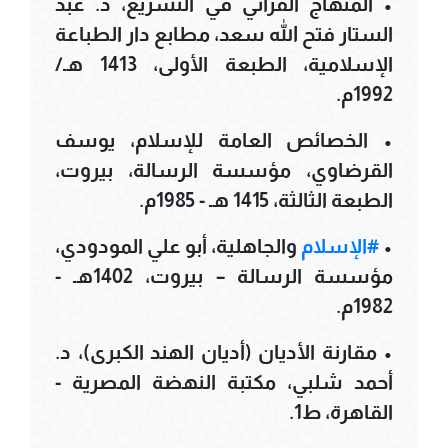
• المنهاج القرآني في التشريع، د. عبد
الستار فتح الله سعد، مطابع دار الطباعة
الإسلامية، الطبعة الأولى، 1413 هـ/
1992م.
• الخصائص العامة للإسلام، يوسف
القرضاوي، مؤسسة الرسالة، بيروت،
الطبعة الثالثة، 1415 هـ - 1985م.
•
#الإسلام
والجاهلية، أبو علي المودودي،
مؤسسة الرسالة – بيروت، 1402هـ -
1982م.
• مقارنة الأديان (أديان الهند الكبرى)، د.
أحمد شلبي، مكتبة النهضة المصرية -
القاهرة، ط1.