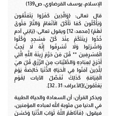
الإسلام، يوسف القرضاوي، ص139)
قال تعالى: {وَالَّذِينَ كَفَرُوا يَتَمَتَّعُونَ
وَيَأْكُلُونَ كَمَا تَأْكُلُ الأَنْعَامُ وَالنَّارُ مَثْوىً
لَهُمْ} [محمد: 12] ويقول تعالى: {يَابَنِي آدم
خُذُوا زِينَتَكُمْ عِنْدَ كُلِّ مَسْجِدٍ وَكُلُوا
وَاشْرَبُوا وَلاَ تُسْرِفُوا إِنَّهُ لاَ يُحِبُّ
الْمُسْرِفِينَ ** قُلْ مَنْ حَرَّمَ زِينَةَ اللَّهِ الَّتِي
أَخْرَجَ لِعِبَادِهِ وَالطَّيِّبَاتِ مِنَ الرِّزْقِ قُلْ هِيَ
لِلَّذِينَ آمَنُوا فِي الْحَيَاةِ الدُّنْيَا خَالِصَةً يَوْمَ
الْقِيَامَةِ كَذَلِكَ نُفَصِّلُ الآيات لِقَوْمٍ
يَعْلَمُونَ}[الأعراف: 31 ـ 32].
ويذكر القرآن: أن السعادة والحياة الطيبة
في الدنيا من مثوبة الله لعباده المؤمنين،
فيقول: {فَآتَاهُمُ اللَّهُ ثَوَابَ الدُّنْيَا وَحُسْنَ