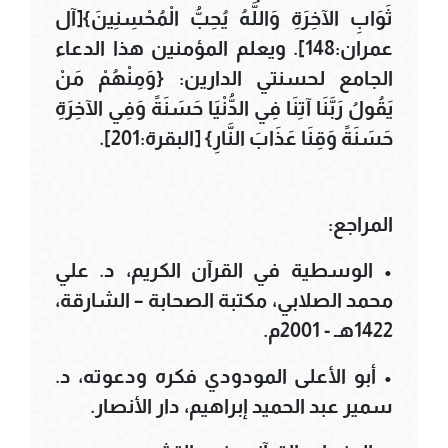
ثَوَابِ الآخِرَةِ وَاللَّهُ يُحِبُّ الْمُحْسِنِينَ}[آل
عمران:148]. ويعلم المؤمنين هذا الدعاء
الجامع لحسنتي الدارين: {وَمِنْهُمْ مَنْ
يَقُولُ رَبَّنَا آتِنَا فِي الدُّنْيَا حَسَنَةً وَفِي الآخِرَةِ
حَسَنَةً وَقِنَا عَذَابَ النَّارِ} [البقرة:201].
المراجع:
• الوسطية في القرآن الكريم، د. علي
محمد الصلابي، مكتبة الصحابة – الشارقة،
1422هـ - 2001م.
• أبو الأعلى المودودي فكره ودعوته، د.
سمير عبد الحميد إبراهيم، دار الأنصار.