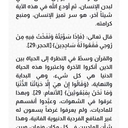
لبدن الإنسان، ثم أودع الله في هذه الآية
شيئاً آخر، هو سر تميز الإنسان، ومنبع
كرامته.
قال تعالى: {فَإِذَا سَوَّيْتُهُ وَنَفَخْتُ فِيهِ مِنْ
رُوحِي فَقَعُوا لَهُ سَاجِدِينَ} [الحجر:29].
والقرآن وسطٌ في النظرة إلى الحياة بين
الذين أنكروا الآخرة واعتبروا هذه الحياة
الدنيا هي كل شيء، وهي البداية
والنهاية، {وَقَالُوا إِنْ هِيَ إِلاَّ حَيَاتُنَا الدُّنْيَا
وَمَا نَحْنُ بِمَبْعُوثِينَ} [الأنعام: 29]. وبهذا
غرقوا في الشهوات، وعبَّدوا أنفسهم
للماديات، ولم يعرفوا غرضاً يسعون له
غير المنافع الفردية الدنيوية الفانية، وهذا
شأن الماديين في كل مكان وزمان، وبين