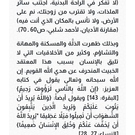
(لا تفكر في الراحة البدنية، اجتنب سائر
الملذات، ولا تقترب من زوجتك، نم على
الأرض، ولا تأنس بالمكان الذي أنت فيه)
(مقارنة الأديان، لأحمد شلبي، ص60 ـ 70).
وبذلك ظهرت الذلَّة والمسكنة والمهانة
والتشاؤم، وكثير من الأخلاقيات التي لا
تليق بالإنسان بسبب هذا المعتقد
الخبيث المنحرف عن هدي الله القويم. إن
الله سبحانه وتعالى يقول في كتابه
العزيز: {إِنْ اللَّهَ بِالنَّاسِ لَرَؤُوفٌ رَحِيمٌ}
[البقرة: 143] ويقول أيضاً: {وَاللَّهُ يُرِيدُ أَنْ
يَتُوبَ عَلَيْكُمْ وَيُرِيدُ الَّذِينَ يَتَّبِعُونَ
الشَّهَوَاتِ أَنْ تَمِيلُوا مَيْلاً عَظِيمًا *يُرِيدُ اللَّهُ
أَنْ يُخَفِّفَ عَنْكُمْ وَخُلِقَ الإِنْسَانُ ضَعِيفًا}
[النساء: 27 ـ 28].