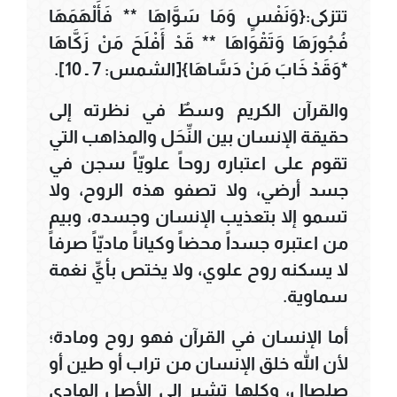
تتزكى:{وَنَفْسٍ وَمَا سَوَّاهَا ** فَأَلْهَمَهَا
فُجُورَهَا وَتَقْوَاهَا ** قَدْ أَفْلَحَ مَنْ زَكَّاهَا
*وَقَدْ خَابَ مَنْ دَسَّاهَا}[الشمس: 7 ـ 10].
والقرآن الكريم وسطٌ في نظرته إلى
حقيقة الإنسان بين النِّحَل والمذاهب التي
تقوم على اعتباره روحاً علويّاً سجن في
جسد أرضي، ولا تصفو هذه الروح، ولا
تسمو إلا بتعذيب الإنسان وجسده، وبيم
من اعتبره جسداً محضاً وكياناً ماديّاً صرفاً
لا يسكنه روح علوي، ولا يختص بأيِّ نغمة
سماوية.
أما الإنسان في القرآن فهو روح ومادة؛
لأن الله خلق الإنسان من تراب أو طين أو
صلصال، وكلها تشير إلى الأصل المادي